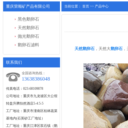
重庆荣顺矿产品有限公司
当前位置：
首页
>>
产品中心
黑色鹅卵石
天然鹅卵石
抛光鹅卵石
鹅卵石滤料
天然鹅卵石
，天然大
鹅卵石
，
联系我们
全国咨询热线：
13638386048
传真电话：023-68109878
公司地址：重庆市九龙坡区大公馆
转盘升腾怡然酒店5-4:5-5
工厂地址：重庆市潼南区桂林蔬菜
基地内(石英砂工厂地址）
工厂地址：重庆江津区双石镇（鹅