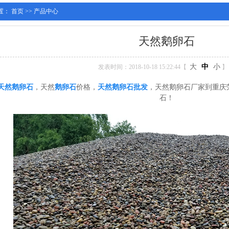
置：
首页
>>
产品中心
天然鹅卵石
大
中
小
发表时间：2018-10-18 15:22:44【
】
天然鹅卵石
，天然
鹅卵石
价格，
天然鹅卵石批发
，天然鹅卵石厂家到重庆
石！