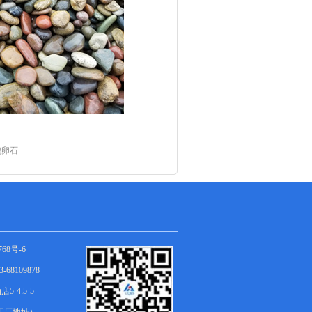
鹅卵石
768号-6
-68109878
4:5-5