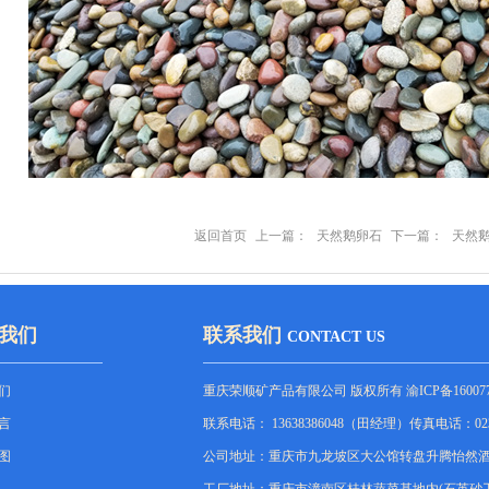
返回首页
上一篇：
天然鹅卵石
下一篇：
天然
我们
联系我们
CONTACT US
们
重庆荣顺矿产品有限公司
版权所有
渝ICP备16007
言
联系电话： 13638386048（田经理）传真电话：023
图
公司地址：重庆市九龙坡区大公馆转盘升腾怡然酒店5-