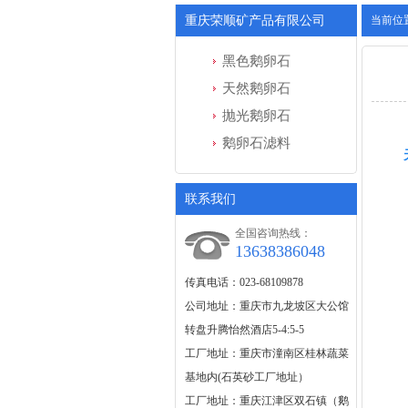
重庆荣顺矿产品有限公司
当前位
黑色鹅卵石
天然鹅卵石
抛光鹅卵石
鹅卵石滤料
联系我们
全国咨询热线：
13638386048
传真电话：023-68109878
公司地址：重庆市九龙坡区大公馆
转盘升腾怡然酒店5-4:5-5
工厂地址：重庆市潼南区桂林蔬菜
基地内(石英砂工厂地址）
工厂地址：重庆江津区双石镇（鹅